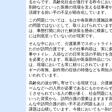
るからです。高齢化社会が進行する昨今にお
剤師などといった医療の現場を支える従事者
活躍する担い手の不足が顕在化しています。
この問題については、もはや各医療介護施設
の問題ではないとして、取り上げられていま
は、事態打開に向けた解決策を懸命に模索し
には到底至っていないのが現実です。
そんな中において、介護業界でスポットライ
たのが訪問介護です。その仕事内容は、実に
事やトイレ、入浴などの日常生活の手助けを
を必要とされます。医薬品や医薬部外品につ
は、現場においても常に頼りにされています
ギーの有無、副作用の症状の特徴などを周知
いわれています。
高齢化の波が押し寄せている現状では、介護
ームなどへの入所が必要であるにもかかわら
くさせられている人の数が多く、社会問題に
いった背景から、訪問介護の需要はますます
んな中訪問介護の担い手不足の問題もあり、
課題は山積しています。今後においても一刻