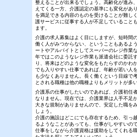
整えることが出来るでしょう。高齢化が進み
えてくる一方、介護認定の基準にも変化があ
を満足できる内容のものを受けることが難し
護サービスに従事する人が不足していること
ます。
介護の求人募集はよく目にしますが、短時間
働く人がみつからない、ということもあるよ
ートやアルバイトとしてスーパーのレジ作業
年ではこのようなレジ作業も派遣会社に委託
り、将来はどのような変化をもたらすのかわ
でも入りやすい仕事であれば、年齢が若い人
も少なくありません。長く働くという目線で
とされる職種は他の職種よりもメリットが多
介護系の仕事がしたいのであれば、介護初任
なりません。現在では、介護業界は人手不足
大きな規制がありませんので、安定した職を
しょう。
介護の施設はどこにでも存在するため、引っ
るようなことがあっても、仕事がしやすいの
仕事をしながら介護資格は援助をしてくれる
た方法を探してみてもいいでしょう。